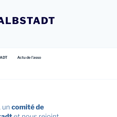
ALBSTADT
TADT
Actu de l’asso
, un
comité de
stadt
et nous rejoint