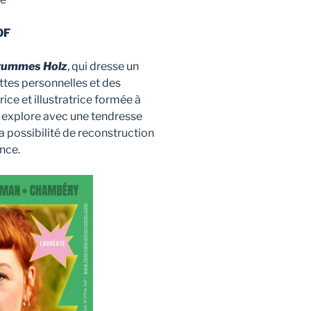
OF
rummes Holz
, qui dresse un
uttes personnelles et des
ice et illustratrice formée à
lle explore avec une tendresse
 la possibilité de reconstruction
ence.