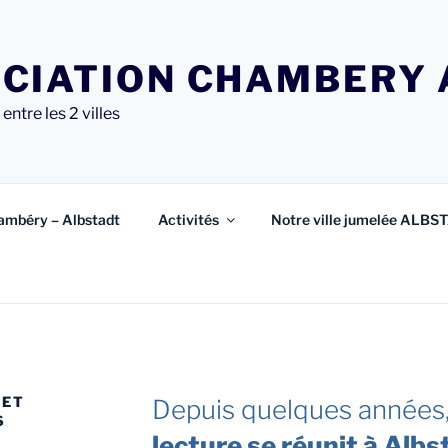
CIATION CHAMBERY 
entre les 2 villes
ambéry – Albstadt
Activités
Notre ville jumelée ALBS
 ET
Depuis quelques années
S
lecture se réunit à Alb