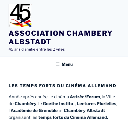
Aller
au
contenu
principal
ASSOCIATION CHAMBERY
ALBSTADT
45 ans d'amitié entre les 2 villes
Menu
LES TEMPS FORTS DU CINÉMA ALLEMAND
Année après année, le cinéma
Astrée/Forum
, la Ville
de
Chambéry
, le
Goethe Institu
t,
Lectures Plurielles
,
l’
Académie de Grenoble
et
Chambéry Albstadt
organisent les
temps forts du Cinéma Allemand.