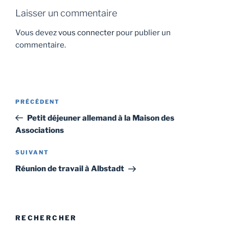
Laisser un commentaire
Vous devez
vous connecter
pour publier un
commentaire.
Navigation
Article
PRÉCÉDENT
de
précédent
Petit déjeuner allemand à la Maison des
l’article
Associations
Article
SUIVANT
suivant
Réunion de travail à Albstadt
RECHERCHER