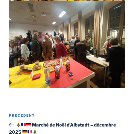
Navigation
Article
PRÉCÉDENT
de
précédent
Marché de Noël d’Albstadt – décembre
l’article
2025