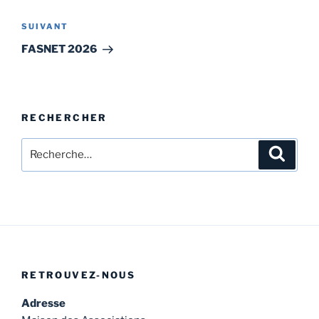
Article
SUIVANT
suivant
FASNET 2026
RECHERCHER
Recherche
Recher
pour
:
RETROUVEZ-NOUS
Adresse