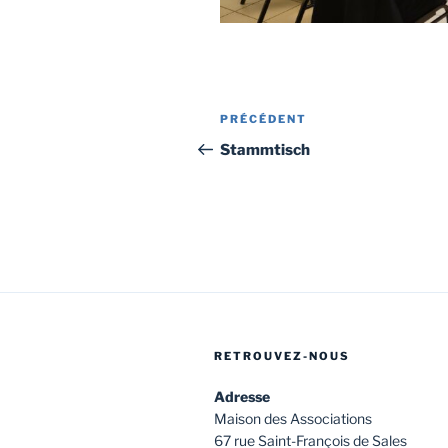
Navigation
Article
PRÉCÉDENT
de
précédent
Stammtisch
l’article
RETROUVEZ-NOUS
Adresse
Maison des Associations
67 rue Saint-François de Sales