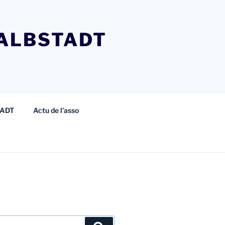
ALBSTADT
TADT
Actu de l’asso