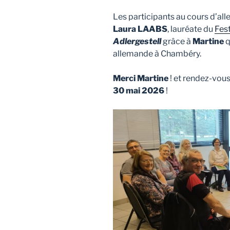
Les participants au cours d’al
Laura LAABS
, lauréate du
Fest
Adlergestell
grâce à
Martine
q
allemande à Chambéry.
Merci Martine
! et rendez-vous 
30 mai 2026
!