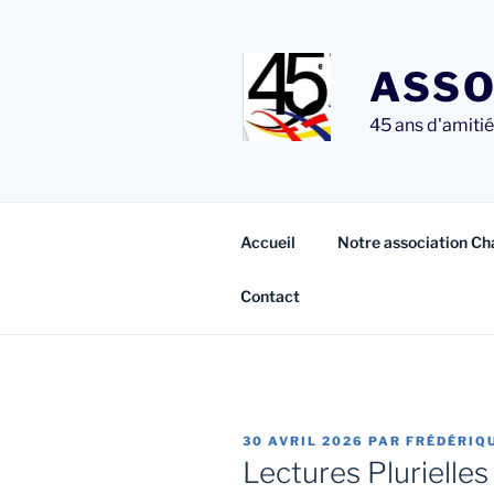
Aller
au
contenu
ASSO
principal
45 ans d'amitié 
Accueil
Notre association Ch
Contact
PUBLIÉ
30 AVRIL 2026
PAR
FRÉDÉRIQ
LE
Lectures Plurielles