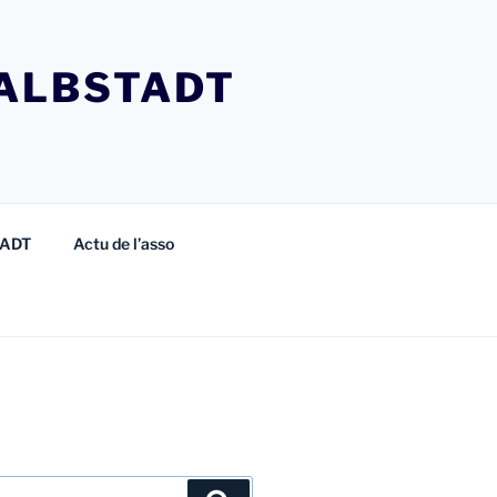
ALBSTADT
TADT
Actu de l’asso