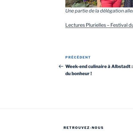
Une partie de la délégation al
Lectures Plurielles – Festival
Navigation
Article
PRÉCÉDENT
de
précédent
Week-end culinaire à Albstadt :
du bonheur !
l’article
RETROUVEZ-NOUS