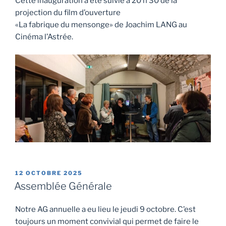
Cette inauguration a été suivie à 20 h 30 de la
projection du film d’ouverture
«La fabrique du mensonge» de Joachim LANG au
Cinéma l’Astrée.
PUBLIÉ
12 OCTOBRE 2025
LE
Assemblée Générale
Notre AG annuelle a eu lieu le jeudi 9 octobre. C’est
toujours un moment convivial qui permet de faire le