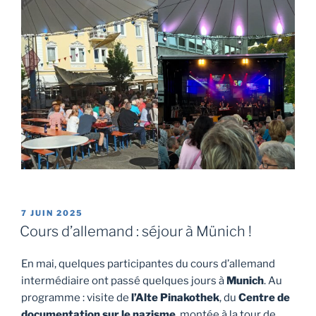
PUBLIÉ
7 JUIN 2025
LE
Cours d’allemand : séjour à Münich !
En mai, quelques participantes du cours d’allemand
intermédiaire ont passé quelques jours à
Munich
. Au
programme : visite de
l’Alte Pinakothek
, du
Centre de
documentation sur le nazisme
, montée à la tour de