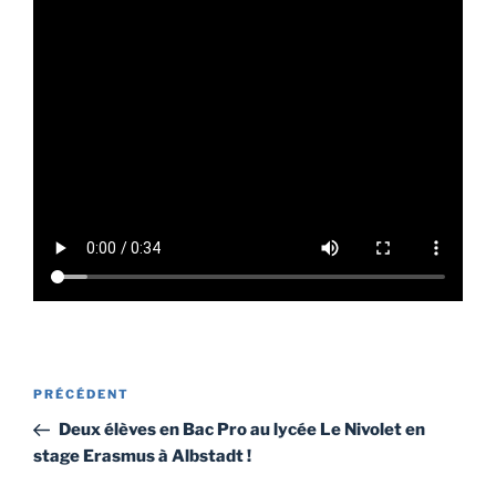
Navigation
Article
PRÉCÉDENT
de
précédent
Deux élèves en Bac Pro au lycée Le Nivolet en
l’article
stage Erasmus à Albstadt !