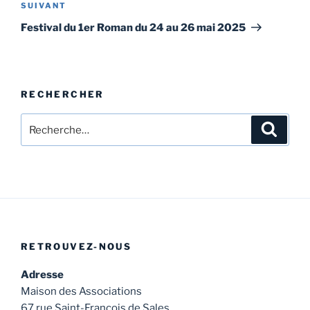
Article
SUIVANT
suivant
Festival du 1er Roman du 24 au 26 mai 2025
RECHERCHER
Recherche
Recher
pour
:
RETROUVEZ-NOUS
Adresse
Maison des Associations
67 rue Saint-François de Sales