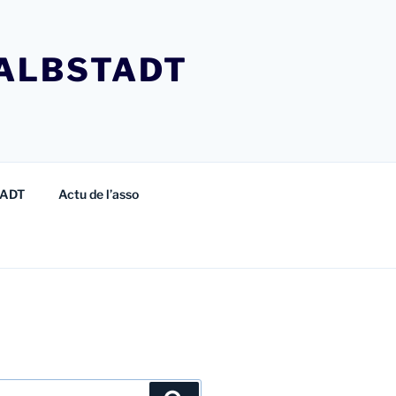
ALBSTADT
TADT
Actu de l’asso