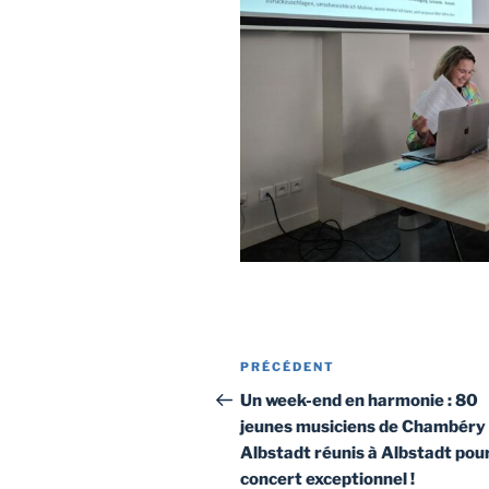
Navigation
Article
PRÉCÉDENT
de
précédent
Un week-end en harmonie : 80
jeunes musiciens de Chambéry
l’article
Albstadt réunis à Albstadt pou
concert exceptionnel !